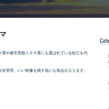
コマ
Cat
。
０選や都市景観１００選にも選ばれている松江を代
安全管理、いい映像を残す為にも気合が入ります。