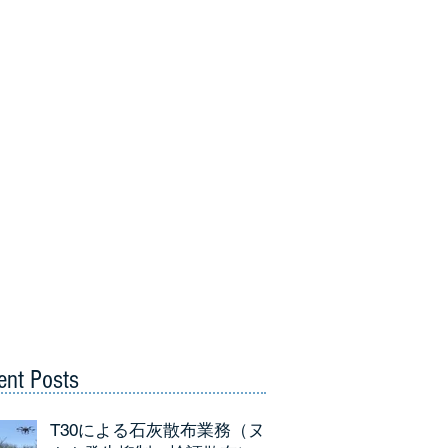
ent Posts
T30による石灰散布業務（ヌ