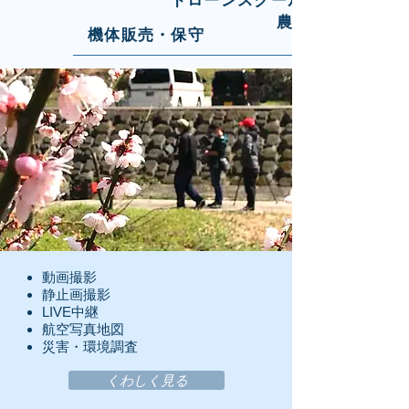
ドローンスクール
農薬散布
機体販売・保守
動画撮影
静止画撮影
​LIVE中継
​航空写真地図
​災害・環境調査
くわしく見る