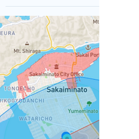
UTC農業教育プログラム オペ
レーター機種拡張講習
AGRAS T10
SWIFT島根教習施設飯石分校において、
UTC農業教育プログラムAGRAS T10オペレ
ーター拡張講習を開催しました。（開催期間
中、新型コロナウイルス感染拡大予防ガイド
ラインに則って感染防止対策を実施していま
す） 【機種拡張講習について】...