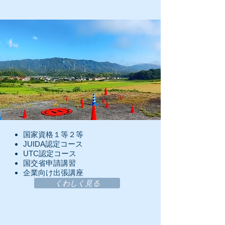
​国家資格１等２等
​JUIDA認定コース
UTC認定コース
国交省申請講習
​企業向け出張講座
くわしく見る