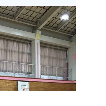
UTC農業教育プログラム オペ
レーター機種拡張講習 （松江
市
SWIFT島根教習施設松江本校において、
UTC農業教育プログラムT10オペレーター拡
張講習を開催しました。 【機種拡張講習に
ついて】 UTCオペレーターライセンスを取
得する場合、機種ごとにライセンスが異なる
ため、受講者が希望される機種により講習を
受けていただく必要があります...