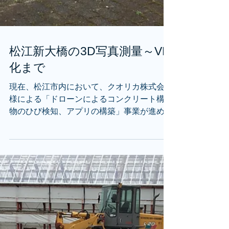
松江新大橋の3D写真測量～VR
化まで
現在、松江市内において、クオリカ株式会社
様による「ドローンによるコンクリート構造
物のひび検知、アプリの構築」事業が進めら
れています。この活動をきっかけとして、先
般、上定松江市長と関係者による対談が行わ
れました。この対談には、弊社事業の推進に
普段からお力添えいただいているワー...