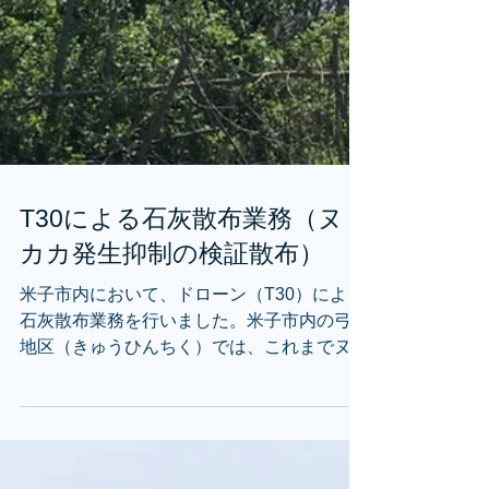
T30による石灰散布業務（ヌ
カカ発生抑制の検証散布）
米子市内において、ドローン（T30）による
石灰散布業務を行いました。米子市内の弓浜
地区（きゅうひんちく）では、これまでヌカ
カ発生を抑制するため、地元自治会や土地所
有者によって石灰散布（背負式装置や人力に